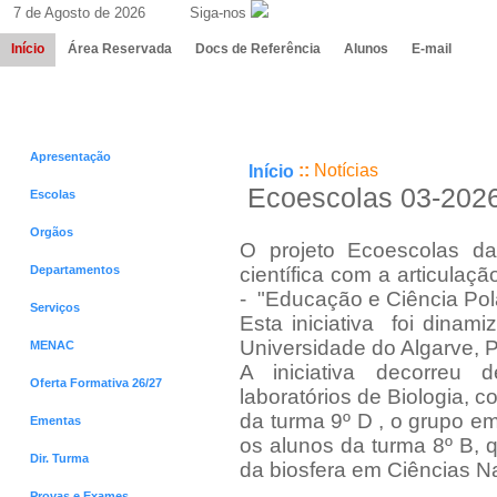
7 de Agosto de 2026 Siga-nos
Início
Área Reservada
Docs de Referência
Alunos
E-mail
Menus
Notícias
Apresentação
::
Notícias
Início
Ecoescolas 03-202
Escolas
Orgãos
O projeto Ecoescolas 
Departamentos
científica com a articulaç
- "Educação e Ciência Pol
Serviços
Esta iniciativa foi dinami
Universidade do Algarve, P
MENAC
A iniciativa decorreu 
Oferta Formativa 26/27
laboratórios de Biologia, 
da turma 9º D , o grupo e
Ementas
os alunos da turma 8º B, q
Dir. Turma
da biosfera em Ciências Na
Provas e Exames