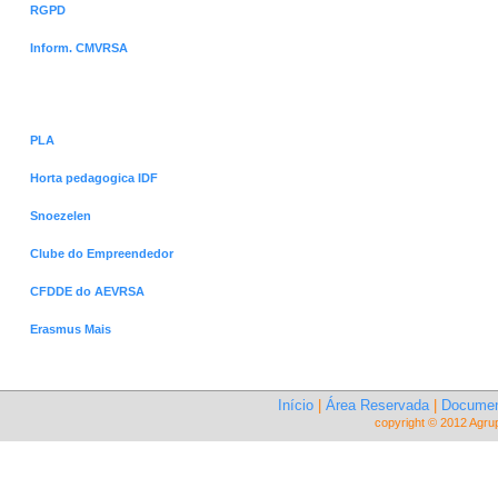
RGPD
Inform. CMVRSA
Projetos
PLA
Horta pedagogica IDF
Snoezelen
Clube do Empreendedor
CFDDE do AEVRSA
Erasmus Mais
Início
|
Área Reservada
|
Documen
copyright © 2012 Agru