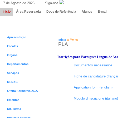
7 de Agosto de 2026 Siga-nos
Início
Área Reservada
Docs de Referência
Alunos
E-mail
Menus
Menus
Apresentação
::
Menus
Início
PLA
Escolas
Orgãos
Inscrições para Português Língua de Ac
Departamentos
Documentos necessários
Serviços
Fiche de candidature (françai
MENAC
Application form (english)
Oferta Formativa 26/27
Modulo di iscrizione (italiano)
Ementas
Dir. Turma
Provas e Exames