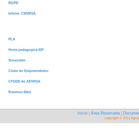
RGPD
Inform. CMVRSA
Projetos
PLA
Horta pedagogica IDF
Snoezelen
Clube do Empreendedor
CFDDE do AEVRSA
Erasmus Mais
Início
|
Área Reservada
|
Documen
copyright © 2012 Agru