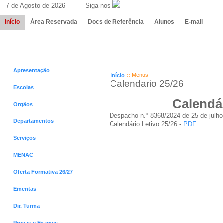
7 de Agosto de 2026 Siga-nos
Início
Área Reservada
Docs de Referência
Alunos
E-mail
Menus
Menus
Apresentação
::
Menus
Início
Calendario 25/26
Escolas
Calendár
Orgãos
Despacho n.º 8368/2024 de 25 de julho
Departamentos
Calendário Letivo 25/26 -
PDF
Serviços
MENAC
Oferta Formativa 26/27
Ementas
Dir. Turma
Provas e Exames