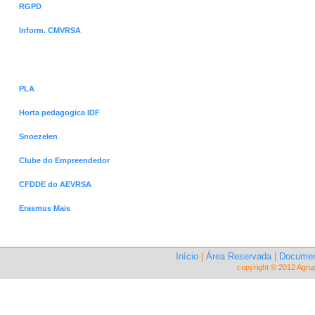
RGPD
Inform. CMVRSA
Projetos
PLA
Horta pedagogica IDF
Snoezelen
Clube do Empreendedor
CFDDE do AEVRSA
Erasmus Mais
Início
|
Área Reservada
|
Documen
copyright © 2012 Agru